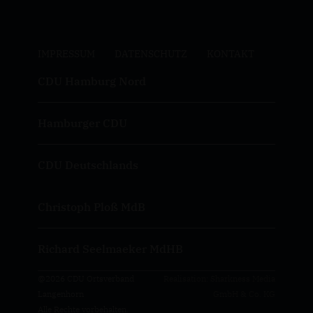
IMPRESSUM
DATENSCHUTZ
KONTAKT
CDU Hamburg Nord
Hamburger CDU
CDU Deutschlands
Christoph Ploß MdB
Richard Seelmaeker MdHB
@2026 CDU Ortsverband
Realisation: Sharkness Media
Langenhorn
GmbH & Co. KG
Alle Rechte vorbehalten.