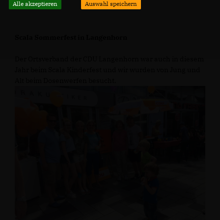
Alle akzeptieren
Auswahl speichern
Scala Sommerfest in Langenhorn
Der Ortsverband der CDU Langenhorn war auch in diesem
Jahr beim Scala Kinderfest und wir wurden von Jung und
Alt beim Dosenwerfen besucht.