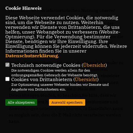
Cookie Hinweis
(1) Neben der rein informatorischen Nutzung unserer
Webseite bieten wir verschiedene Leistungen an, die Sie
Diese Webseite verwendet Cookies, die notwendig
sind, um die Webseite zu nutzen. Weiterhin
bei Interesse nutzen können. Dazu müssen Sie in der
verwenden wir Dienste von Drittanbietern, die uns
Regel personenbezogene Daten angeben, die wir zur
helfen, unser Webangebot zu verbessern (Website-
Optmierung). Für die Verwendung bestimmter
Erbringung der jeweiligen Leistung nutzen und für die die
Dienste, benötigen wir Ihre Einwilligung. Ihre
zuvor genannten Grundsätze zur Datenverarbeitung
Einwilligung können Sie jederzeit widerrufen. Weitere
gelten.
Informationen finden Sie in unserer
Datenschutzerklärung
.
Für die Kommunikation bitten wir das Kontaktformular zu
Technisch notwendige Cookies (
Übersicht
)
verwenden. Darüberhinaus finden Sie in unserem
Die notwendigen Cookies werden allein für den
ordnungsgemäßen Gebrauch der Webseite benötigt.
Internetangebot u.U. weitere E-Mail-Adressen einzelner
Cookies von Drittanbietern (
Übersicht
)
Stellen oder Personen. Auch an diese Adressen können
Zur Optimierung unserer Webseite binden wir Dienste und
Sie E-Mails senden. Möchten Sie E-Mails mit
Angebote von Drittanbietern ein.
Dateianhängen senden, so beachten Sie bitte, dass wir
nicht alle auf dem Markt verfügbaren Dateiformate und
Alle akzeptieren
Auswahl speichern
Anwendungen unterstützen können. In Einzelfällen kann
es möglich sein, dass die E-Mail nicht verarbeitet werden
kann.