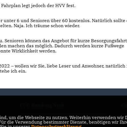
 Fahrplan legt jedoch der HVV fest.
er unter 6 und Senioren über 60 kostenlos. Natürlich sollte
lten. Naja. Ich träume schon wieder.
zu. Senioren können das Angebot für kurze Besorgungsfahr
tellen machen das möglich. Dadurch werden kurze Fußwege
nnte Wirklichkeit werden.
 2022 – wollen wir Sie, liebe Leser und Anwohner, natürlich
ehe ich ein.
CDU Hamburg Nord
Ch
nd, um die Webseite zu nutzen. Weiterhin verwenden wir Di
r die Verwendung bestimmter Dienste, benötigen wir Ihre 
Hamburger CDU
Ri
 Sie in unserer
Datenschutzerklärung
.