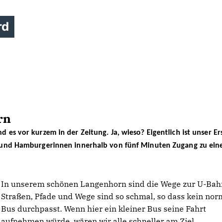
rd
rn
es vor kurzem in der Zeitung. Ja, wieso? Eigentlich ist unser Er
r und Hamburgerinnen innerhalb von fünf Minuten Zugang zu ei
I
n unserem schönen Langenhorn sind die Wege zur U-Bahn
Straßen, Pfade und Wege sind so schmal, so dass kein nor
Bus durchpasst. Wenn hier ein kleiner Bus seine Fahrt
aufnehmen würde, wären wir alle schneller am Ziel.