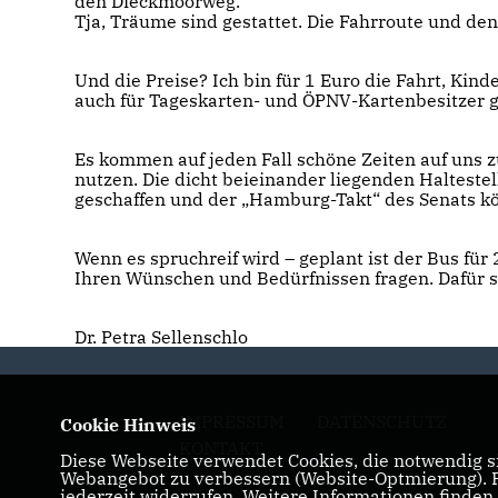
den Dieckmoorweg.
Tja, Träume sind gestattet. Die Fahrroute und den
Und die Preise? Ich bin für 1 Euro die Fahrt, Kind
auch für Tageskarten- und ÖPNV-Kartenbesitzer ge
Es kommen auf jeden Fall schöne Zeiten auf uns 
nutzen. Die dicht beieinander liegenden Haltes
geschaffen und der „Hamburg-Takt“ des Senats kö
Wenn es spruchreif wird – geplant ist der Bus für
Ihren Wünschen und Bedürfnissen fragen. Dafür st
Dr. Petra Sellenschlo
IMPRESSUM
DATENSCHUTZ
Cookie Hinweis
KONTAKT
Diese Webseite verwendet Cookies, die notwendig si
Webangebot zu verbessern (Website-Optmierung). Fü
jederzeit widerrufen. Weitere Informationen finden