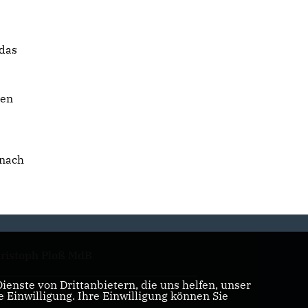
 das
ten
 nach
ristoph Ploß MdB
enste von Drittanbietern, die uns helfen, unser
Einwilligung. Ihre Einwilligung können Sie
chard Seelmaeker MdHB