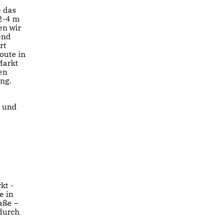
e das
2-4 m
en wir
end
rt
oute in
Markt
en
ng.
a und
d
kt -
e in
aße –
durch