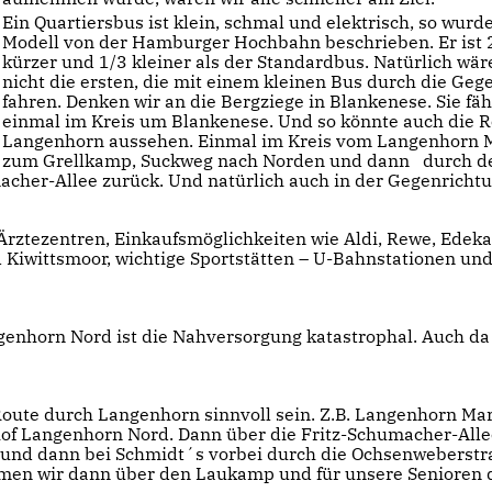
Ein Quartiersbus ist klein, schmal und elektrisch, so wurd
Modell von der Hamburger Hochbahn beschrieben. Er ist 
kürzer und 1/3 kleiner als der Standardbus. Natürlich wär
nicht die ersten, die mit einem kleinen Bus durch die Geg
fahren. Denken wir an die Bergziege in Blankenese. Sie fäh
einmal im Kreis um Blankenese. Und so könnte auch die R
Langenhorn aussehen. Einmal im Kreis vom Langenhorn 
zum Grellkamp, Suckweg nach Norden und dann durch d
acher-Allee zurück. Und natürlich auch in der Gegenrichtu
t: Ärztezentren, Einkaufsmöglichkeiten wie Aldi, Rewe, Edek
Kiwittsmoor, wichtige Sportstätten – U-Bahnstationen un
genhorn Nord ist die Nahversorgung katastrophal. Auch da
oute durch Langenhorn sinnvoll sein. Z.B. Langenhorn Mar
f Langenhorn Nord. Dann über die Fritz-Schumacher-Alle
und dann bei Schmidt´s vorbei durch die Ochsenweberstr
men wir dann über den Laukamp und für unsere Senioren 